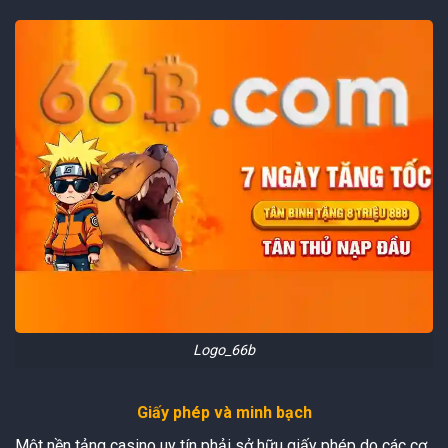
Logo_66b
Giấy phép và minh bạch
Một nền tảng casino uy tín phải sở hữu giấy phép do các cơ