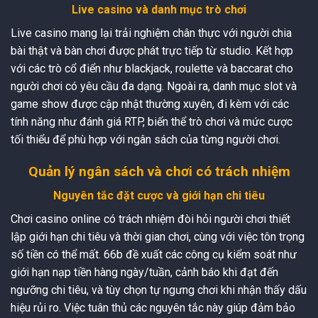
Live casino và danh mục trò chơi
Live casino mang lại trải nghiệm chân thực với người chia
bài thật và bàn chơi được phát trực tiếp từ studio. Kết hợp
với các trò cổ điển như blackjack, roulette và baccarat cho
người chơi có yêu cầu đa dạng. Ngoài ra, danh mục slot và
game show được cập nhật thường xuyên, đi kèm với các
tính năng như đánh giá RTP, biến thể trò chơi và mức cược
tối thiểu để phù hợp với ngân sách của từng người chơi.
Quản lý ngân sách và chơi có trách nhiệm
Nguyên tắc đặt cược và giới hạn chi tiêu
Chơi casino online có trách nhiệm đòi hỏi người chơi thiết
lập giới hạn chi tiêu và thời gian chơi, cùng với việc tôn trọng
số tiền có thể mất. 66b đề xuất các công cụ kiểm soát như
giới hạn nạp tiền hàng ngày/tuần, cảnh báo khi đạt đến
ngưỡng chi tiêu, và tùy chọn tự ngưng chơi khi nhận thấy dấu
hiệu rủi ro. Việc tuân thủ các nguyên tắc này giúp đảm bảo