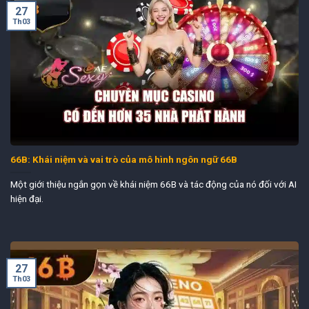
27
Th03
66B: Khái niệm và vai trò của mô hình ngôn ngữ 66B
Một giới thiệu ngắn gọn về khái niệm 66B và tác động của nó đối với AI
hiện đại.
27
Th03