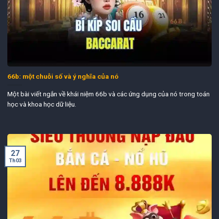
66b: một chuỗi số và ý nghĩa của nó
Một bài viết ngắn về khái niệm 66b và các ứng dụng của nó trong toán
học và khoa học dữ liệu.
27
Th03