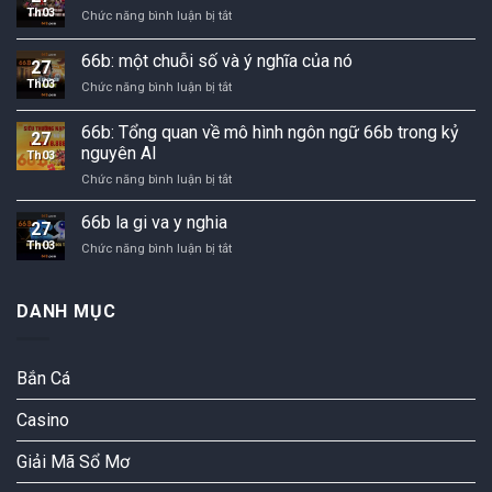
ngôn
tỷ
Th03
66B:
Chức năng bình luận bị tắt
ngữ
tham
Khái
66
số
niệm
66b: một chuỗi số và ý nghĩa của nó
tỷ
27
và
tham
Th03
66b:
Chức năng bình luận bị tắt
vai
số
một
trò
và
chuỗi
của
66b: Tổng quan về mô hình ngôn ngữ 66b trong kỷ
hành
27
số
mô
nguyên AI
trình
Th03
và
hình
của
66b:
Chức năng bình luận bị tắt
ý
ngôn
nó
Tổng
nghĩa
ngữ
quan
của
66b la gi va y nghia
66B
27
về
nó
Th03
66b
Chức năng bình luận bị tắt
mô
la
hình
gi
ngôn
va
DANH MỤC
ngữ
y
66b
nghia
trong
kỷ
Bắn Cá
nguyên
AI
Casino
Giải Mã Sổ Mơ