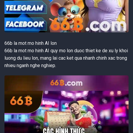
66b la mot mo hinh AI lon
66b la mot mo hinh AI quy mo lon duoc thiet ke de xu ly khoi
luong du lieu lon, mang lai cac ket qua nhanh chinh xac trong
nhieu nganh nghe nghiep.