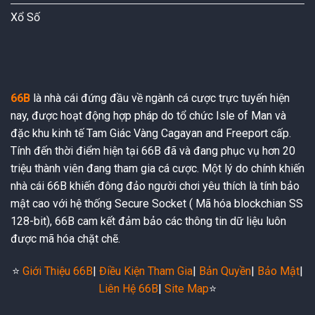
Xổ Số
66B
là nhà cái đứng đầu về ngành cá cược trực tuyến hiện
nay, được hoạt động hợp pháp do tổ chức Isle of Man và
đặc khu kinh tế Tam Giác Vàng Cagayan and Freeport cấp.
Tính đến thời điểm hiện tại 66B đã và đang phục vụ hơn 20
triệu thành viên đang tham gia cá cược. Một lý do chính khiến
nhà cái 66B khiến đông đảo người chơi yêu thích là tính bảo
mật cao với hệ thống Secure Socket ( Mã hóa blockchian SS
128-bit), 66B cam kết đảm bảo các thông tin dữ liệu luôn
được mã hóa chặt chẽ.
⭐️
Giới Thiệu 66B
|
Điều Kiện Tham Gia
|
Bản Quyền
|
Bảo Mật
|
Liên Hệ 66B
|
Site Map
⭐️