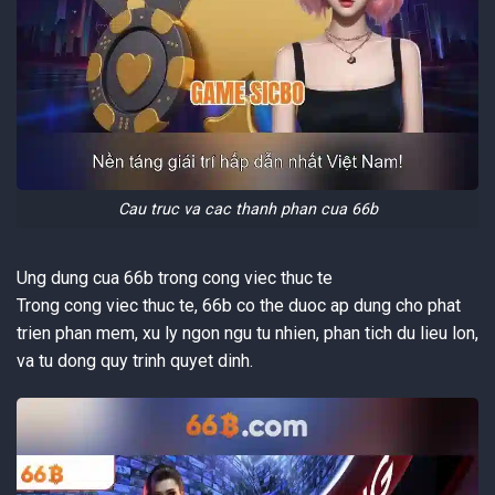
Cau truc va cac thanh phan cua 66b
Ung dung cua 66b trong cong viec thuc te
Trong cong viec thuc te, 66b co the duoc ap dung cho phat
trien phan mem, xu ly ngon ngu tu nhien, phan tich du lieu lon,
va tu dong quy trinh quyet dinh.