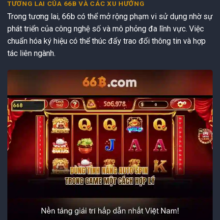
TƯƠNG LAI CỦA 66B VÀ CÁC XU HƯỚNG
Trong tương lai, 66b có thể mở rộng phạm vi sử dụng nhờ sự
phát triển của công nghệ số và mô phỏng đa lĩnh vực. Việc
chuẩn hóa ký hiệu có thể thúc đẩy trao đổi thông tin và hợp
tác liên ngành.