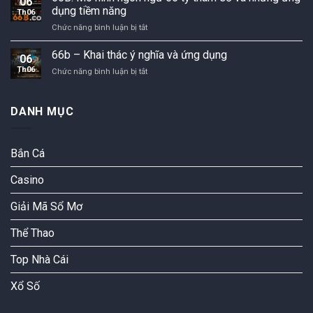
06
ngôn
và
dụng tiềm năng
mạng
Th06
ngữ
tiềm
AI
66B:
Chức năng bình luận bị tắt
66
năng
Mô
tỷ
hình
66b – Khai thác ý nghĩa và ứng dụng
tham
06
ngôn
số
Th06
66b
Chức năng bình luận bị tắt
ngữ
và
–
66
tiềm
Khai
tỷ
năng
thác
DANH MỤC
tham
ứng
ý
số
dụng
nghĩa
và
và
những
Bắn Cá
ứng
ứng
dụng
dụng
Casino
tiềm
năng
Giải Mã Sổ Mơ
Thể Thao
Top Nhà Cái
Xổ Số