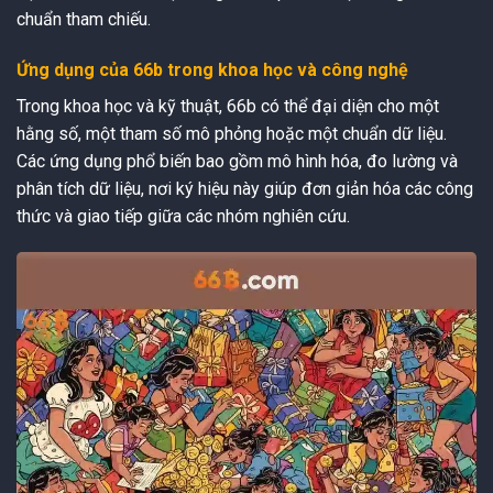
chuẩn tham chiếu.
Ứng dụng của 66b trong khoa học và công nghệ
Trong khoa học và kỹ thuật, 66b có thể đại diện cho một
hằng số, một tham số mô phỏng hoặc một chuẩn dữ liệu.
Các ứng dụng phổ biến bao gồm mô hình hóa, đo lường và
phân tích dữ liệu, nơi ký hiệu này giúp đơn giản hóa các công
thức và giao tiếp giữa các nhóm nghiên cứu.