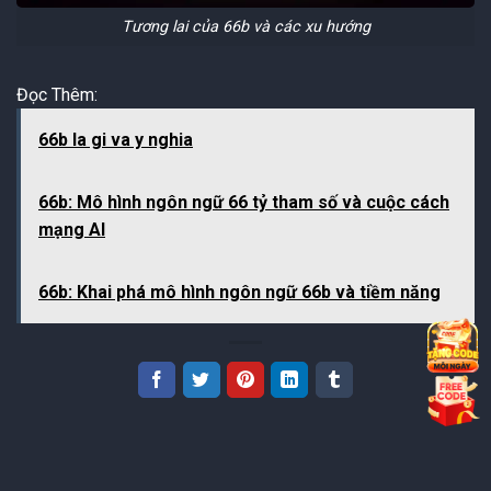
Tương lai của 66b và các xu hướng
Đọc Thêm:
66b la gi va y nghia
66b: Mô hình ngôn ngữ 66 tỷ tham số và cuộc cách
mạng AI
66b: Khai phá mô hình ngôn ngữ 66b và tiềm năng