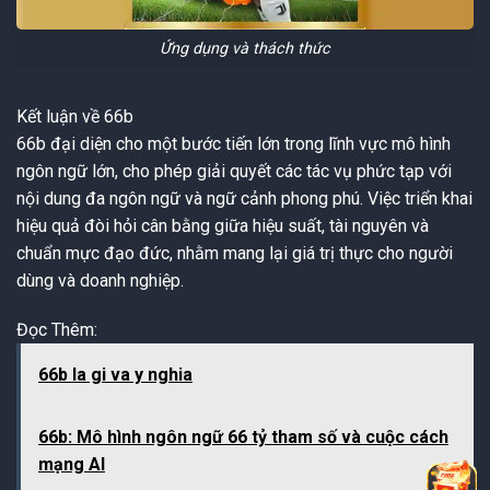
Ứng dụng và thách thức
Kết luận về 66b
66b đại diện cho một bước tiến lớn trong lĩnh vực mô hình
ngôn ngữ lớn, cho phép giải quyết các tác vụ phức tạp với
nội dung đa ngôn ngữ và ngữ cảnh phong phú. Việc triển khai
hiệu quả đòi hỏi cân bằng giữa hiệu suất, tài nguyên và
chuẩn mực đạo đức, nhằm mang lại giá trị thực cho người
dùng và doanh nghiệp.
Đọc Thêm:
66b la gi va y nghia
66b: Mô hình ngôn ngữ 66 tỷ tham số và cuộc cách
mạng AI