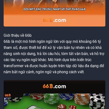
Giới thiệu về 66b
66b là một mô hình ngôn ngữ lớn với quy mô khoảng 66 tỷ
tham số, được thiết kế để xử lý văn bản tự nhiên và có khả
năng sinh nội dung, trả lời câu hỏi, tóm tắt văn bản, và hỗ trợ
các tác vụ ngôn ngữ khác. Mô hình dựa trên kiến trúc
transformer và được huấn luyện trên tập dữ liệu đa dạng để
nắm bắt ngữ cảnh, ngôn ngữ và phong cách viết.