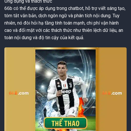
Ứng dụng và thách thức
66b có thể được áp dụng trong chatbot, hỗ trợ viết sáng tạo,
tóm tắt văn bản, dịch ngôn ngữ và phân tích nội dung. Tuy
nhiên, nó đòi hỏi hạ tầng tính toán mạnh, chi phí vận hành
cao và đối mặt với các thách thức như thiên lệch dữ liệu, an
toàn nội dung và độ tin cậy của kết quả.