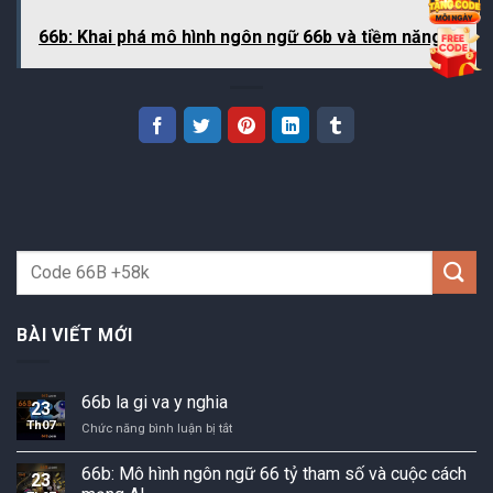
66b: Khai phá mô hình ngôn ngữ 66b và tiềm năng
BÀI VIẾT MỚI
66b la gi va y nghia
23
Th07
66b
Chức năng bình luận bị tắt
la
gi
66b: Mô hình ngôn ngữ 66 tỷ tham số và cuộc cách
23
va