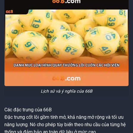
Lịch sử và ý nghĩa của 66B
Các đặc trưng của 66B
Đặc trưng cốt lõi gồm tính mở, khả năng mở rộng và tối ưu
năng lượng. Nó cho phép tùy biến theo nhu cầu của từng hệ
thống và đảm bảo an toàn dữ liệu ở mức cao.