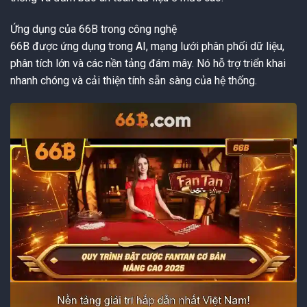
Ứng dụng của 66B trong công nghệ
66B được ứng dụng trong AI, mạng lưới phân phối dữ liệu,
phân tích lớn và các nền tảng đám mây. Nó hỗ trợ triển khai
nhanh chóng và cải thiện tính sẵn sàng của hệ thống.