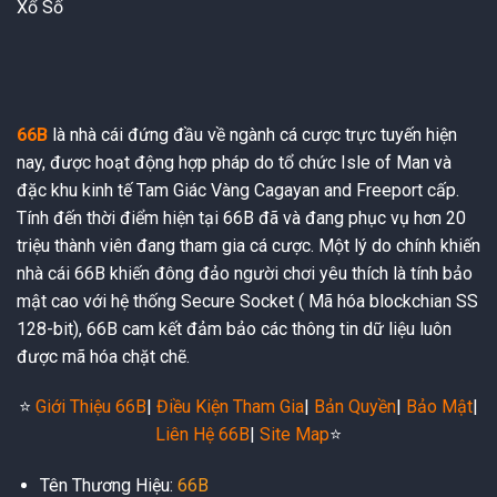
Xổ Số
66B
là nhà cái đứng đầu về ngành cá cược trực tuyến hiện
nay, được hoạt động hợp pháp do tổ chức Isle of Man và
đặc khu kinh tế Tam Giác Vàng Cagayan and Freeport cấp.
Tính đến thời điểm hiện tại 66B đã và đang phục vụ hơn 20
triệu thành viên đang tham gia cá cược. Một lý do chính khiến
nhà cái 66B khiến đông đảo người chơi yêu thích là tính bảo
mật cao với hệ thống Secure Socket ( Mã hóa blockchian SS
128-bit), 66B cam kết đảm bảo các thông tin dữ liệu luôn
được mã hóa chặt chẽ.
⭐️
Giới Thiệu 66B
|
Điều Kiện Tham Gia
|
Bản Quyền
|
Bảo Mật
|
Liên Hệ 66B
|
Site Map
⭐️
Tên Thương Hiệu:
66B