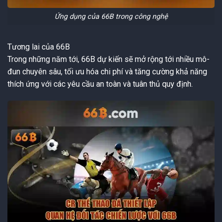
Ứng dụng của 66B trong công nghệ
Tương lai của 66B
Trong những năm tới, 66B dự kiến sẽ mở rộng tới nhiều mô-
đun chuyên sâu, tối ưu hóa chi phí và tăng cường khả năng
thích ứng với các yêu cầu an toàn và tuân thủ quy định.