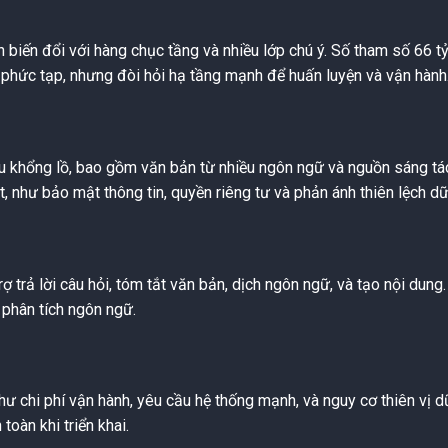
iến đổi với hàng chục tầng và nhiều lớp chú ý. Số tham số 66 t
phức tạp, nhưng đòi hỏi hạ tầng mạnh để huấn luyện và vận hành
ệu khổng lồ, bao gồm văn bản từ nhiều ngôn ngữ và nguồn sáng tá
 như bảo mật thông tin, quyền riêng tư và phản ánh thiên lệch dữ 
ợ trả lời câu hỏi, tóm tắt văn bản, dịch ngôn ngữ, và tạo nội dung
phân tích ngôn ngữ.
ư chi phí vận hành, yêu cầu hệ thống mạnh, và nguy cơ thiên vị dữ
oàn khi triển khai.