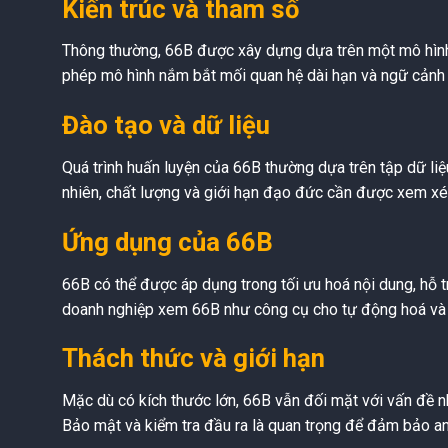
Kiến trúc và tham số
Thông thường, 66B được xây dựng dựa trên một mô hình b
phép mô hình nắm bắt mối quan hệ dài hạn và ngữ cảnh 
Đào tạo và dữ liệu
Quá trình huấn luyện của 66B thường dựa trên tập dữ li
nhiên, chất lượng và giới hạn đạo đức cần được xem xét,
Ứng dụng của 66B
66B có thể được áp dụng trong tối ưu hoá nội dung, hỗ tr
doanh nghiệp xem 66B như công cụ cho tự động hoá và 
Thách thức và giới hạn
Mặc dù có kích thước lớn, 66B vẫn đối mặt với vấn đề nh
Bảo mật và kiểm tra đầu ra là quan trọng để đảm bảo an t