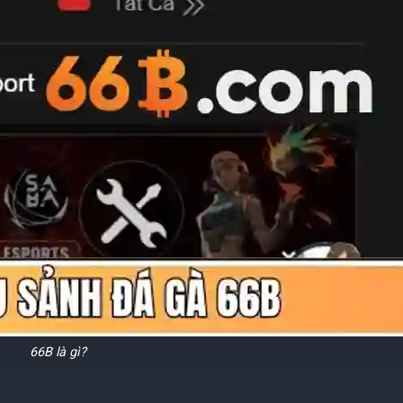
66B là gì?