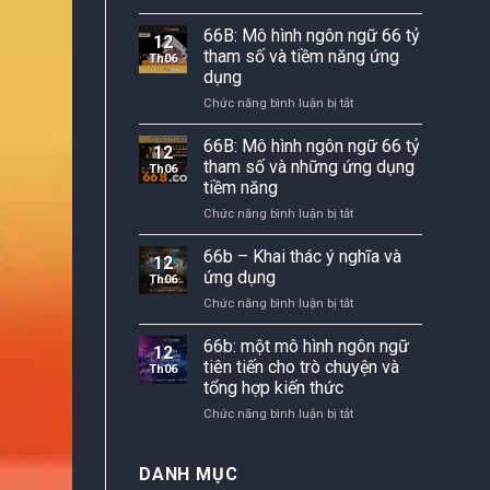
Khai
tỷ
phá
66B: Mô hình ngôn ngữ 66 tỷ
tham
12
mô
số
tham số và tiềm năng ứng
Th06
hình
và
dụng
ngôn
cuộc
66B:
Chức năng bình luận bị tắt
ngữ
cách
Mô
66b
mạng
hình
và
66B: Mô hình ngôn ngữ 66 tỷ
AI
12
ngôn
tiềm
tham số và những ứng dụng
Th06
ngữ
năng
tiềm năng
66
66B:
Chức năng bình luận bị tắt
tỷ
Mô
tham
hình
số
66b – Khai thác ý nghĩa và
12
ngôn
và
ứng dụng
Th06
ngữ
tiềm
66b
Chức năng bình luận bị tắt
66
năng
–
tỷ
ứng
Khai
66b: một mô hình ngôn ngữ
tham
dụng
12
thác
số
tiên tiến cho trò chuyện và
Th06
ý
và
tổng hợp kiến thức
nghĩa
những
66b:
Chức năng bình luận bị tắt
và
ứng
một
ứng
dụng
mô
dụng
tiềm
hình
DANH MỤC
năng
ngôn