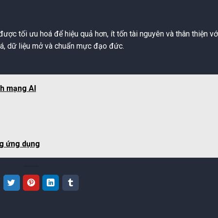
được tối ưu hoá để hiệu quả hơn, ít tốn tài nguyên và thân thiện v
hoá, dữ liệu mở và chuẩn mực đạo đức.
ch mạng AI
g
ng ứng dụng