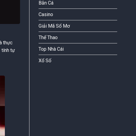
Bắn Cá
ứng
dụng
dụng
tiềm
Casino
năng
Giải Mã Sổ Mơ
Thể Thao
à thực
Top Nhà Cái
tính tự
Xổ Số