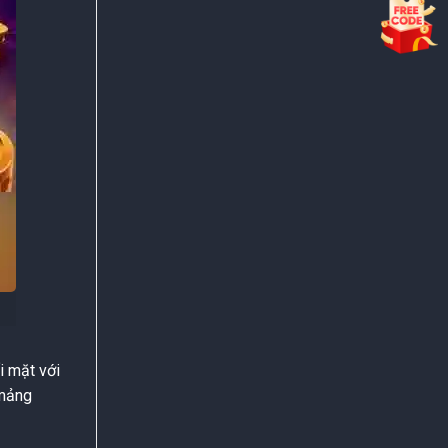
i mặt với
 mảng