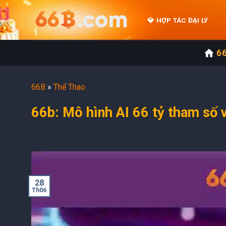
Skip
to
💎 HỢP TÁC ĐẠI LÝ
content
6
66B
»
Thể Thao
66b: Mô hình AI 66 tỷ tham số 
28
Th06