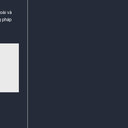
goài và
g pháp