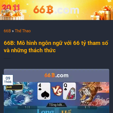
Skip
to
content
66B
»
Thể Thao
66B: Mô hình ngôn ngữ với 66 tỷ tham số
và những thách thức
09
Th06