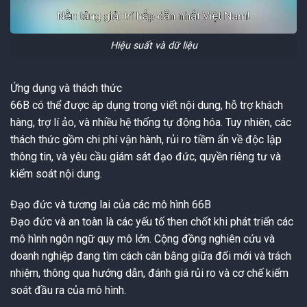
Hiệu suất và dữ liệu
Ứng dụng và thách thức
66B có thể được áp dụng trong viết nội dung, hỗ trợ khách
hàng, trợ lí ảo, và nhiều hệ thống tự động hóa. Tuy nhiên, các
thách thức gồm chi phí vận hành, rủi ro tiềm ẩn về độc lập
thông tin, và yêu cầu giám sát đạo đức, quyền riêng tư và
kiểm soát nội dung.
Đạo đức và tương lai của các mô hình 66B
Đạo đức và an toàn là các yếu tố then chốt khi phát triển các
mô hình ngôn ngữ quy mô lớn. Cộng đồng nghiên cứu và
doanh nghiệp đang tìm cách cân bằng giữa đổi mới và trách
nhiệm, thông qua hướng dẫn, đánh giá rủi ro và cơ chế kiểm
soát đầu ra của mô hình.