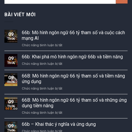
BÀI VIẾT MỚI
66b: Mô hình ngôn ngữ 66 tỷ tham số và cuộc cách
09
mạng AI
Th06
66b:
Chức năng bình luận bị tắt
Mô
hình
66b: Khai phá mô hình ngôn ngữ 66b và tiềm năng
09
ngôn
Th06
66b:
Chức năng bình luận bị tắt
ngữ
Khai
66
phá
66B: Mô hình ngôn ngữ 66 tỷ tham số và tiềm năng
tỷ
09
mô
tham
ứng dụng
Th06
hình
số
66B:
Chức năng bình luận bị tắt
ngôn
và
Mô
ngữ
cuộc
hình
66b
66B: Mô hình ngôn ngữ 66 tỷ tham số và những ứng
cách
09
ngôn
và
dụng tiềm năng
mạng
Th06
ngữ
tiềm
AI
66B:
Chức năng bình luận bị tắt
66
năng
Mô
tỷ
hình
66b – Khai thác ý nghĩa và ứng dụng
tham
09
ngôn
số
Th06
66b
Chức năng bình luận bị tắt