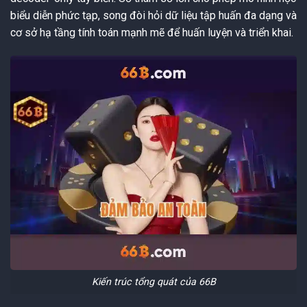
biểu diễn phức tạp, song đòi hỏi dữ liệu tập huấn đa dạng và
cơ sở hạ tầng tính toán mạnh mẽ để huấn luyện và triển khai.
Kiến trúc tổng quát của 66B