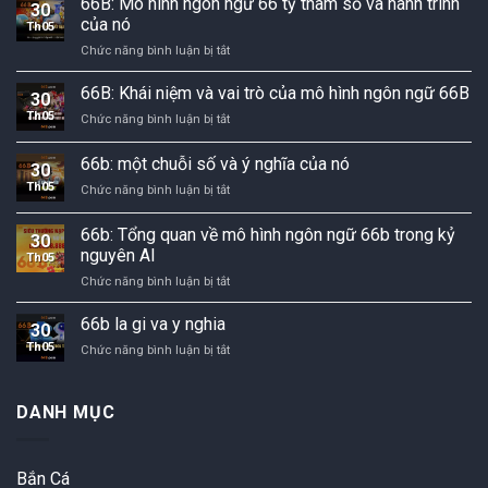
66B: Mô hình ngôn ngữ 66 tỷ tham số và hành trình
30
ngôn
của nó
Th05
ngữ
66B:
Chức năng bình luận bị tắt
lớn
Mô
với
hình
66
66B: Khái niệm và vai trò của mô hình ngôn ngữ 66B
30
ngôn
tỷ
Th05
66B:
Chức năng bình luận bị tắt
ngữ
tham
Khái
66
số
niệm
66b: một chuỗi số và ý nghĩa của nó
tỷ
30
và
tham
Th05
66b:
Chức năng bình luận bị tắt
vai
số
một
trò
và
chuỗi
của
66b: Tổng quan về mô hình ngôn ngữ 66b trong kỷ
hành
30
số
mô
nguyên AI
trình
Th05
và
hình
của
66b:
Chức năng bình luận bị tắt
ý
ngôn
nó
Tổng
nghĩa
ngữ
quan
của
66b la gi va y nghia
66B
30
về
nó
Th05
66b
Chức năng bình luận bị tắt
mô
la
hình
gi
ngôn
va
DANH MỤC
ngữ
y
66b
nghia
trong
kỷ
Bắn Cá
nguyên