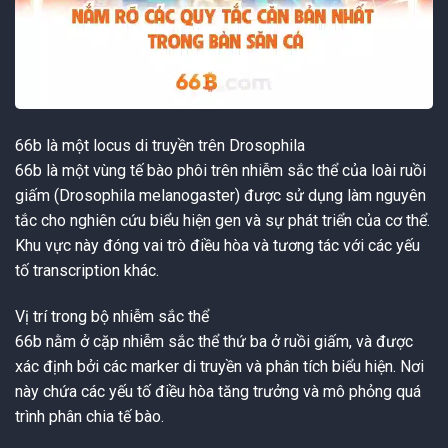
66b là một locus di truyền trên Drosophila
66b là một vùng tế bào phôi trên nhiễm sắc thể của loài ruồi
giấm (Drosophila melanogaster) được sử dụng làm nguyên
tắc cho nghiên cứu biểu hiện gen và sự phát triển của cơ thể.
Khu vực này đóng vai trò điều hòa và tương tác với các yếu
tố transcription khác.
Vị trí trong bộ nhiễm sắc thể
66b nằm ở cặp nhiễm sắc thể thứ ba ở ruồi giấm, và được
xác định bởi các marker di truyền và phân tích biểu hiện. Nơi
này chứa các yếu tố điều hòa tăng trưởng và mô phỏng quá
trình phân chia tế bào.