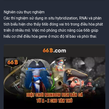
Nghiên cứu thực nghiệm
Các thí nghiệm sử dụng in situ hybridization, RNAi và phân
tích biểu hiện cho thấy 66b đóng vai trò trong điều hòa phát
triển ở nhiều mô. Việc mô phỏng chức năng của 66b giúp
hiểu cơ chế điều hòa gene ở mức độ tế bào và phôi thai.