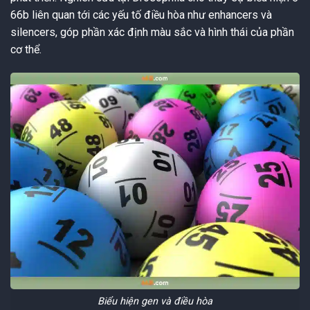
66b liên quan tới các yếu tố điều hòa như enhancers và
silencers, góp phần xác định màu sắc và hình thái của phần
cơ thể.
Biểu hiện gen và điều hòa