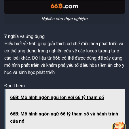
Nghiên cứu thực nghiệm
Ý nghĩa và ứng dụng
Hiểu biết về 66b giúp giải thích cơ chế điều hòa phát triển và
có thể ứng dụng trong nghiên cứu về các locus tương tự ở
các loài khác. Dữ liệu từ 66b có thể được dùng để xây dựng
mô hình phát triển và khám phá yếu tố điều hòa tiềm ẩn cho y
học và sinh học phát triển.
Đọc Thêm:
66B: Mô hình ngôn ngữ lớn với 66 tỷ tham số
66B: Mô hình ngôn ngữ 66 tỷ tham số và hành trình
của nó