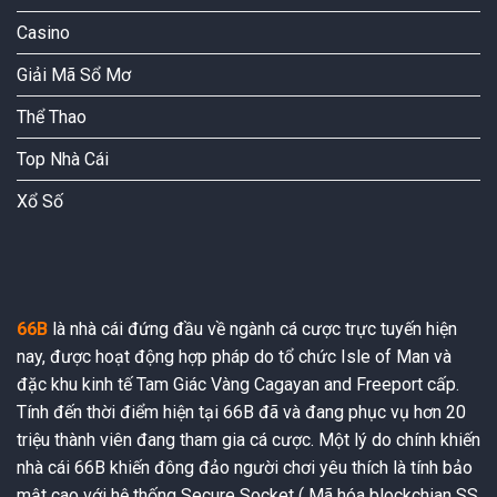
AI
Casino
Giải Mã Sổ Mơ
Thể Thao
Top Nhà Cái
Xổ Số
66B
là nhà cái đứng đầu về ngành cá cược trực tuyến hiện
nay, được hoạt động hợp pháp do tổ chức Isle of Man và
đặc khu kinh tế Tam Giác Vàng Cagayan and Freeport cấp.
Tính đến thời điểm hiện tại 66B đã và đang phục vụ hơn 20
triệu thành viên đang tham gia cá cược. Một lý do chính khiến
nhà cái 66B khiến đông đảo người chơi yêu thích là tính bảo
mật cao với hệ thống Secure Socket ( Mã hóa blockchian SS