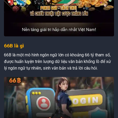
66B là gì
66B là một mô hình ngôn ngữ lớn có khoảng 66 tỷ tham số,
được huấn luyện trên lượng dữ liệu văn bản khổng lồ để xử
lý ngôn ngữ tự nhiên, sinh văn bản và trả lời câu hỏi.