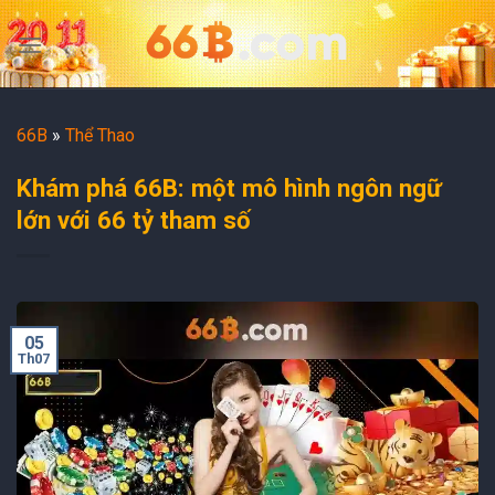
Skip
to
content
66B
»
Thể Thao
Khám phá 66B: một mô hình ngôn ngữ
lớn với 66 tỷ tham số
05
Th07