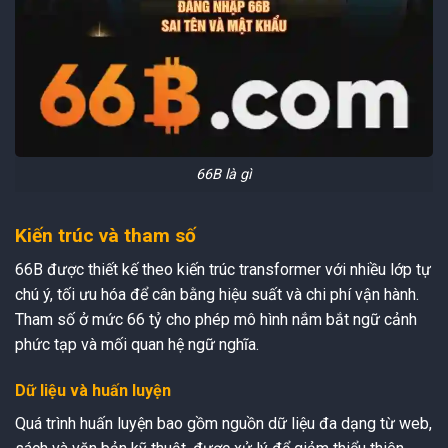
66B là gì
Kiến trúc và tham số
66B được thiết kế theo kiến trúc transformer với nhiều lớp tự
chú ý, tối ưu hóa để cân bằng hiệu suất và chi phí vận hành.
Tham số ở mức 66 tỷ cho phép mô hình nắm bắt ngữ cảnh
phức tạp và mối quan hệ ngữ nghĩa.
Dữ liệu và huấn luyện
Quá trình huấn luyện bao gồm nguồn dữ liệu đa dạng từ web,