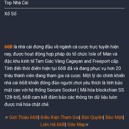
Top Nhà Cái
Xổ Số
66B
là nhà cái đứng đầu về ngành cá cược trực tuyến hiện
nay, được hoạt động hợp pháp do tổ chức Isle of Man và
đặc khu kinh tế Tam Giác Vàng Cagayan and Freeport cấp.
Tính đến thời điểm hiện tại 66B đã và đang phục vụ hơn 20
triệu thành viên đang tham gia cá cược. Một lý do chính khiến
nhà cái 66B khiến đông đảo người chơi yêu thích là tính bảo
mật cao với hệ thống Secure Socket ( Mã hóa blockchian SS
128-bit), 66B cam kết đảm bảo các thông tin dữ liệu luôn
được mã hóa chặt chẽ.
⭐️
Giới Thiệu 66B
|
Điều Kiện Tham Gia
|
Bản Quyền
|
Bảo Mật
|
Liên Hệ 66B
|
Site Map
⭐️