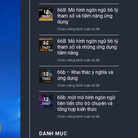
Khai
tỷ
phá
66B: Mô hình ngôn ngữ 66 tỷ
tham
12
mô
số
tham số và tiềm năng ứng
Th07
hình
và
dụng
ngôn
cuộc
66B:
Chức năng bình luận bị tắt
ngữ
cách
Mô
66b
mạng
hình
và
66B: Mô hình ngôn ngữ 66 tỷ
AI
12
ngôn
tiềm
tham số và những ứng dụng
Th07
ngữ
năng
tiềm năng
66
66B:
Chức năng bình luận bị tắt
tỷ
Mô
tham
hình
số
66b – Khai thác ý nghĩa và
12
ngôn
và
ứng dụng
Th07
ngữ
tiềm
66b
Chức năng bình luận bị tắt
66
năng
–
tỷ
ứng
Khai
66b: một mô hình ngôn ngữ
tham
dụng
12
thác
số
tiên tiến cho trò chuyện và
Th07
ý
và
tổng hợp kiến thức
nghĩa
những
66b:
Chức năng bình luận bị tắt
và
ứng
một
ứng
dụng
mô
dụng
tiềm
hình
DANH MỤC
năng
ngôn