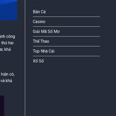
ngữ
tiên
Bắn Cá
tiến
cho
Casino
trò
chuyện
và
Giải Mã Sổ Mơ
tổng
cảnh công
hợp
Thể Thao
 thứ hai
kiến
thức
r, khả
Top Nhà Cái
Xổ Số
hiện có,
 và khả