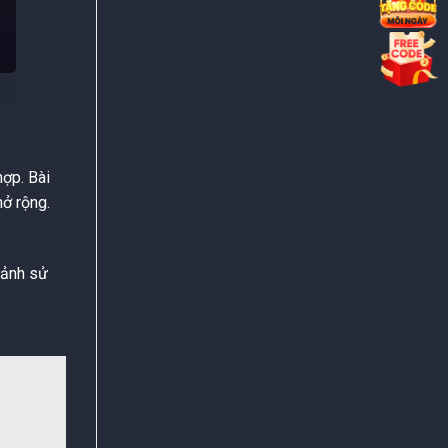
hợp. Bài
mở rộng.
 cảnh sử