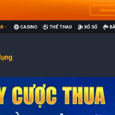
ĐĂNG N
6B
CASINO
THỂ THAO
XỔ SỐ
B
dụng