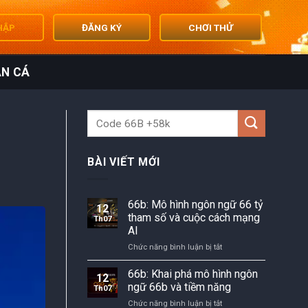
HẬP
ĐĂNG KÝ
CHƠI THỬ
ẮN CÁ
BÀI VIẾT MỚI
66b: Mô hình ngôn ngữ 66 tỷ
12
tham số và cuộc cách mạng
Th07
AI
66b:
Chức năng bình luận bị tắt
Mô
hình
66b: Khai phá mô hình ngôn
12
ngôn
ngữ 66b và tiềm năng
Th07
ngữ
66b:
Chức năng bình luận bị tắt
66