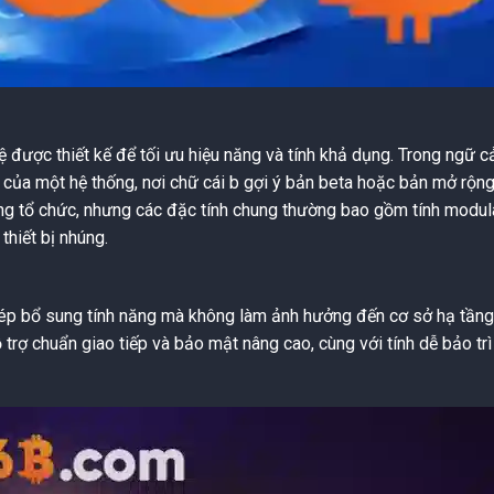
được thiết kế để tối ưu hiệu năng và tính khả dụng. Trong ngữ 
 của một hệ thống, nơi chữ cái b gợi ý bản beta hoặc bản mở rộng
ừng tổ chức, nhưng các đặc tính chung thường bao gồm tính modula
hiết bị nhúng.
ép bổ sung tính năng mà không làm ảnh hưởng đến cơ sở hạ tầng 
 trợ chuẩn giao tiếp và bảo mật nâng cao, cùng với tính dễ bảo trì