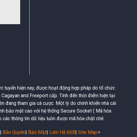
ực tuyến hiện nay, được hoạt động hợp pháp do tổ chức
 Cagayan and Freeport cấp. Tính đến thời điểm hiện tại
ên đang tham gia cá cược. Một lý do chính khiến nhà cái
tính bảo mật cao với hệ thống Secure Socket ( Mã hóa
các thông tin dữ liệu luôn được mã hóa chặt chẽ.
a
|
Bản Quyền
|
Bảo Mật
|
Liên Hệ 66B
|
Site Map
⭐️